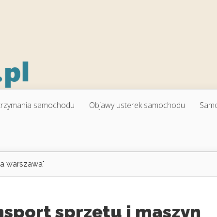
trzymania samochodu
Objawy usterek samochodu
Sam
a warszawa"
sport sprzętu i maszyn