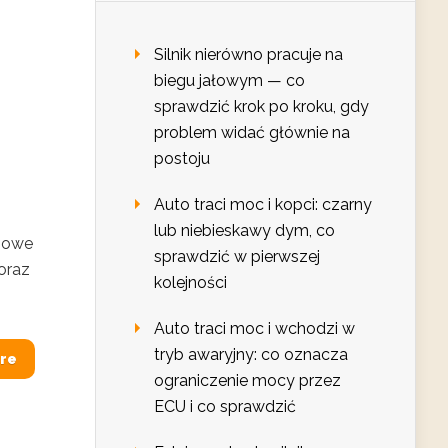
Silnik nierówno pracuje na
biegu jałowym — co
sprawdzić krok po kroku, gdy
problem widać głównie na
postoju
Auto traci moc i kopci: czarny
lub niebieskawy dym, co
czowe
sprawdzić w pierwszej
 oraz
kolejności
Auto traci moc i wchodzi w
tryb awaryjny: co oznacza
re
ograniczenie mocy przez
ECU i co sprawdzić