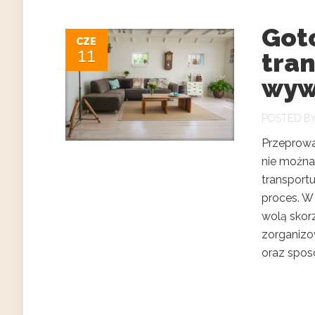
Got
CZE
11
tran
wyw
POSTED B
Przeprowa
nie można
transport
proces. W 
wolą skorz
zorganizo
oraz spos