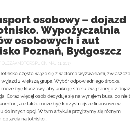
nsport osobowy – dojazd
otnisko. Wypożyczalnia
ów osobowych i aut
isko Poznań, Bydgoszcz
Y
OLCZAKMOTORS.PL
ON MAJ 11, 2017
 lotnisko często wiąże się z wieloma wyzwaniami, zwłaszcz
 wyjazd z większą grupą. Wybór odpowiedniego środka
u może być kluczowy, aby uniknąć stresu związanego z doj
cją. Coraz więcej osób decyduje się na wynajem busa, co nie 
komfort, ale także może być korzystniejsze finansowo w
u do innych opcji. W tym artykule przyjrzymy się różnym
otarcia na lotnisko...