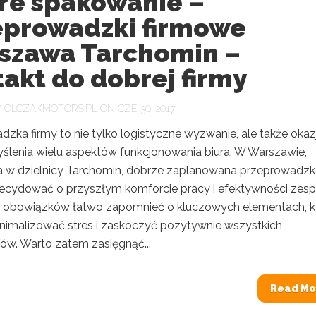
re spakowanie –
eprowadzki firmowe
szawa Tarchomin –
akt do dobrej firmy
Y
OLCZAKMOTORS.PL
ON CZE 30, 2017
zka firmy to nie tylko logistyczne wyzwanie, ale także okaz
ślenia wielu aspektów funkcjonowania biura. W Warszawie,
 w dzielnicy Tarchomin, dobrze zaplanowana przeprowadzk
cydować o przyszłym komforcie pracy i efektywności zesp
 obowiązków łatwo zapomnieć o kluczowych elementach, k
imalizować stres i zaskoczyć pozytywnie wszystkich
ów. Warto zatem zasięgnąć...
Read Mo