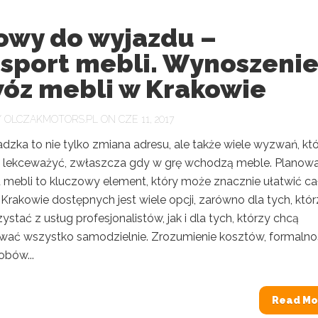
owy do wyjazdu –
sport mebli. Wynoszenie
óz mebli w Krakowie
Y
OLCZAKMOTORS.PL
ON CZE 11, 2017
dzka to nie tylko zmiana adresu, ale także wiele wyzwań, kt
 lekceważyć, zwłaszcza gdy w grę wchodzą meble. Planowa
u mebli to kluczowy element, który może znacznie ułatwić ca
Krakowie dostępnych jest wiele opcji, zarówno dla tych, któ
ystać z usług profesjonalistów, jak i dla tych, którzy chcą
wać wszystko samodzielnie. Zrozumienie kosztów, formalno
obów...
Read Mo