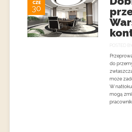
Dob
CZE
30
prz
War
kont
POSTED B
Przeprowad
do przemy
zwłaszcza
może zade
W natłoku
mogą zmin
pracownik