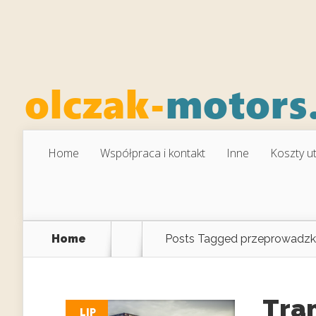
Home
Współpraca i kontakt
Inne
Koszty u
Home
Posts Tagged
przeprowadzk
Tran
LIP