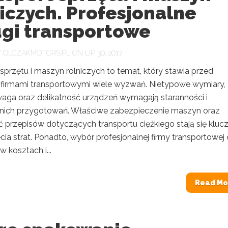
iczych. Profesjonalne
ugi transportowe
Y
OLCZAKMOTORS.PL
ON LIP 30, 2017
sprzętu i maszyn rolniczych to temat, który stawia przed
 i firmami transportowymi wiele wyzwań. Nietypowe wymiary,
aga oraz delikatność urządzeń wymagają staranności i
ich przygotowań. Właściwe zabezpieczenie maszyn oraz
 przepisów dotyczących transportu ciężkiego stają się klu
ęcia strat. Ponadto, wybór profesjonalnej firmy transportowej
w kosztach i...
Read Mo