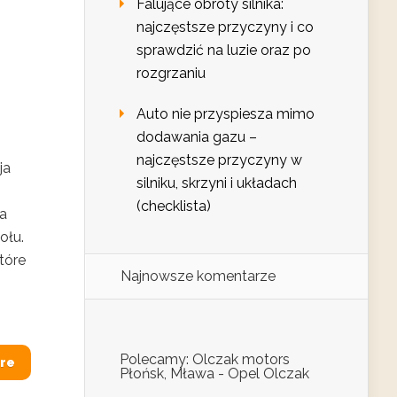
Falujące obroty silnika:
najczęstsze przyczyny i co
sprawdzić na luzie oraz po
rozgrzaniu
Auto nie przyspiesza mimo
dodawania gazu –
najczęstsze przyczyny w
ja
silniku, skrzyni i układach
(checklista)
a
ołu.
tóre
Najnowsze komentarze
Polecamy: Olczak motors
re
Płońsk, Mława - Opel Olczak