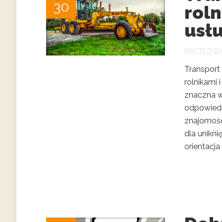
30
roln
usł
POSTED B
Transport 
rolnikami
znaczna w
odpowiedn
znajomość
dla unikni
orientacja 