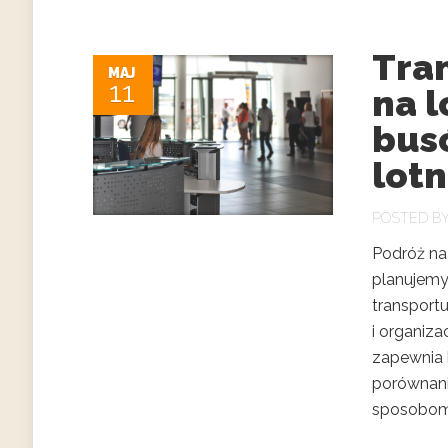
Tra
MAJ
11
na l
bus
lotn
POSTED B
Podróż na
planujemy
transport
i organiza
zapewnia 
porównani
sposobom d