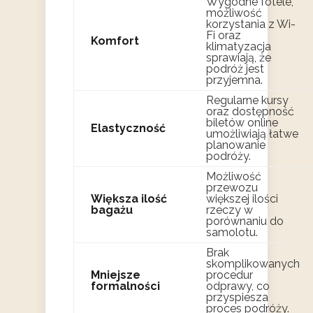
Wygodne fotele,
możliwość
korzystania z Wi-
Fi oraz
Komfort
klimatyzacja
sprawiają, że
podróż jest
przyjemna.
Regularne kursy
oraz dostępność
biletów online
Elastyczność
umożliwiają łatwe
planowanie
podróży.
Możliwość
przewozu
Większa ilość
większej ilości
bagażu
rzeczy w
porównaniu do
samolotu.
Brak
skomplikowanych
Mniejsze
procedur
formalności
odprawy, co
przyspiesza
proces podróży.