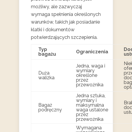
możliwy, ale zazwyczaj
wymaga spełnienia określonych
warunków, takich jak posiadanie
klatki i dokumentów
potwierdzających szczepienia.
Typ
Do
Ograniczenia
bagażu
usł
Nie
Jedna, waga i
ofe
wymiary
Duża
prz
określone
walizka
do
przez
bag
przewoźnika
opł
Jedna sztuka,
wymiary i
Bra
Bagaż
maksymalna
do
podręczny
waga ustalone
usł
przez
przewoźnika
Wymagana