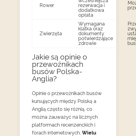
wcześniejsza
Moż
Rower
rezerwacja i
prz
dodatkowa
opłata
Wymagana
Prz
klatka oraz
zwy
Zwierzęta
dokumenty
ust
potwierdzające
mie
zdrowie
bus
Jakie są opinie o
przewoźnikach
busów Polska-
Anglia?
Opinie o przewoźnikach busów
kursujących między Polską a
Anglią często się różnią, co
można zauważyć na licznych
platformach recenzenckich i
forach internetowych.
Wielu