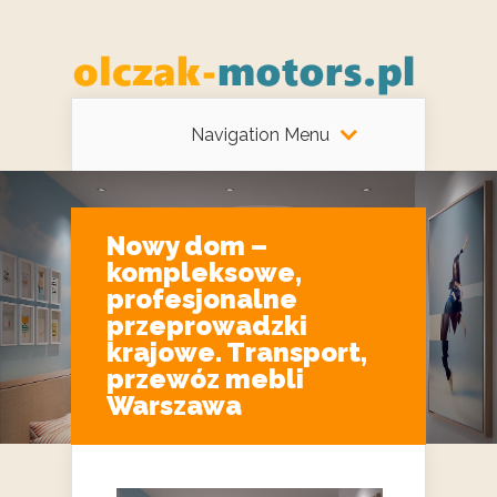
Navigation Menu
Nowy dom –
kompleksowe,
profesjonalne
przeprowadzki
krajowe. Transport,
przewóz mebli
Warszawa