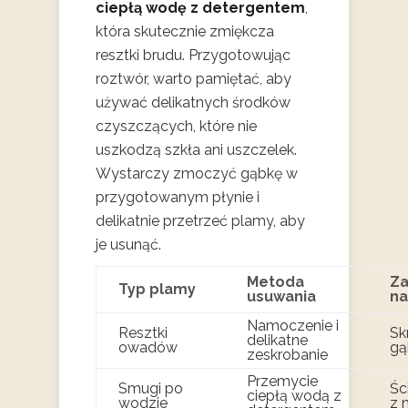
ciepłą wodę z detergentem
,
która skutecznie zmiękcza
resztki brudu. Przygotowując
roztwór, warto pamiętać, aby
używać delikatnych środków
czyszczących, które nie
uszkodzą szkła ani uszczelek.
Wystarczy zmoczyć gąbkę w
przygotowanym płynie i
delikatnie przetrzeć plamy, aby
je usunąć.
Metoda
Za
Typ plamy
usuwania
na
Namoczenie i
Resztki
Sk
delikatne
owadów
gą
zeskrobanie
Przemycie
Smugi po
Śc
ciepłą wodą z
wodzie
z 