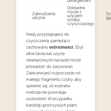
detergentem
Dokładne
mycie z
Zabrudzenia
Sz
użyciem
uliczne
gą
środka
czyszczącego
Kiedy przystępujesz do
czyszczenia, pamiętaj o
zachowaniu
ostrożności
. Zbyt
silne tarcie lub użycie
niewłaściwych narzędzi może
prowadzić do zarysowań.
Zalecane jest rozpoczęcie od
małego fragmentu szyby, aby
upewnić się, że wybrana
metoda nie powoduje
uszkodzeń. W przypadku
bardziej uporczywych plam,