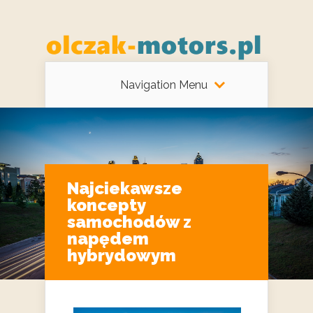
Navigation Menu
Najciekawsze
koncepty
samochodów z
napędem
hybrydowym