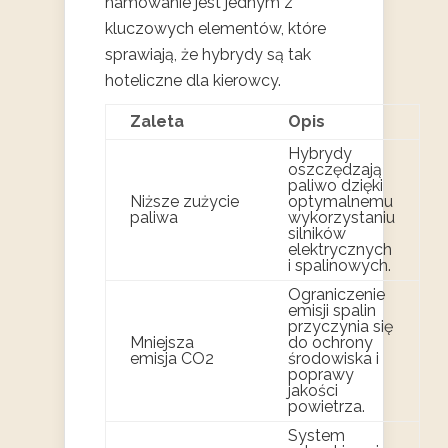
hamowanie jest jednym z
kluczowych elementów, które
sprawiają, że hybrydy są tak
hoteliczne dla kierowcy.
Zaleta
Opis
Hybrydy
oszczędzają
paliwo dzięki
Niższe zużycie
optymalnemu
paliwa
wykorzystaniu
silników
elektrycznych
i spalinowych.
Ograniczenie
emisji spalin
przyczynia się
Mniejsza
do ochrony
emisja CO2
środowiska i
poprawy
jakości
powietrza.
System