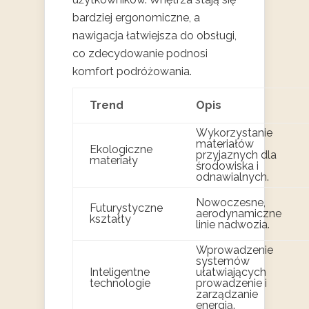
bardziej ergonomiczne, a
nawigacja łatwiejsza do obsługi,
co zdecydowanie podnosi
komfort podróżowania.
Trend
Opis
Wykorzystanie
materiałów
Ekologiczne
przyjaznych dla
materiały
środowiska i
odnawialnych.
Nowoczesne,
Futurystyczne
aerodynamiczne
kształty
linie nadwozia.
Wprowadzenie
systemów
Inteligentne
ułatwiających
technologie
prowadzenie i
zarządzanie
energią.