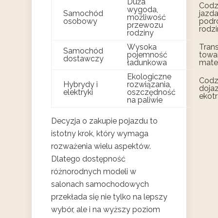
Duża
Codz
wygoda,
Samochód
jazda
możliwość
osobowy
podr
przewozu
rodz
rodziny
Wysoka
Tran
Samochód
pojemność
towa
dostawczy
ładunkowa
mate
Ekologiczne
Codz
Hybrydy i
rozwiązania,
dojaz
elektryki
oszczędność
ekotr
na paliwie
Decyzja o zakupie pojazdu to
istotny krok, który wymaga
rozważenia wielu aspektów.
Dlatego dostępność
różnorodnych modeli w
salonach samochodowych
przekłada się nie tylko na lepszy
wybór, ale i na wyższy poziom