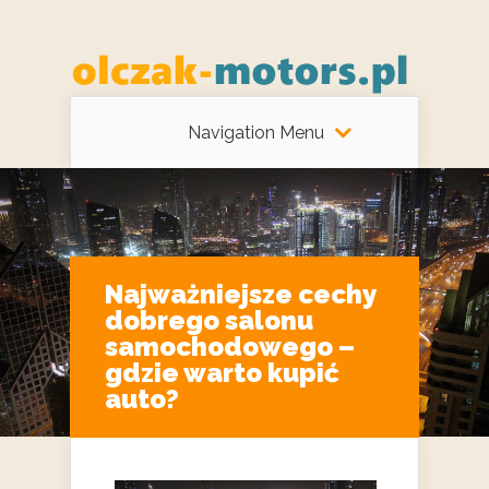
Navigation Menu
Najważniejsze cechy
dobrego salonu
samochodowego –
gdzie warto kupić
auto?